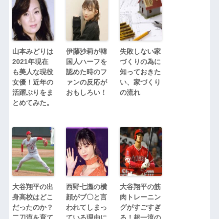
山本みどりは
伊藤沙莉が韓
失敗しない家
2021年現在
国人ハーフを
づくりの為に
も美人な現役
認めた時のフ
知っておきた
女優！近年の
ァンの反応が
い、家づくり
活躍ぶりをま
おもしろい！
の流れ
とめてみた。
大谷翔平の出
西野七瀬の横
大谷翔平の筋
身高校はどこ
顔がブ〇と言
肉トレーニン
だったのか？
われてしまっ
グがすごすぎ
二刀流を育て
ている理由に
る！超一流の