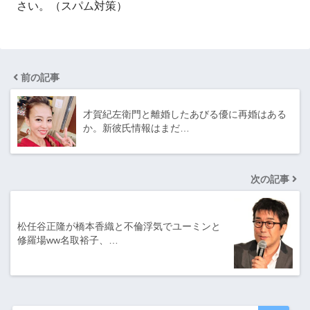
さい。（スパム対策）
前の記事
才賀紀左衛門と離婚したあびる優に再婚はある
か。新彼氏情報はまだ…
次の記事
松任谷正隆が橋本香織と不倫浮気でユーミンと
修羅場ww名取裕子、…